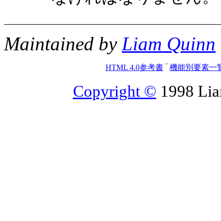
Maintained by
Liam Quinn
HTML 4.0参考書
‾
機能別要素一
Copyright ©
1998 Liam