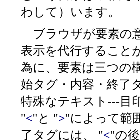
わして）います。
ブラウザが要素の意
表示を代行すること
為に、要素は三つの
始タグ・内容・終了
特殊なテキスト---目
"
<
"と "
>
"によって範
了タグには、 "
<
"の後