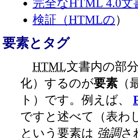
完全なHTML 4.0文
検証（
HTMLの
）
要素とタグ
HTML
文書内の部
化）するのが
要素
（
ト）です。例えば、
ですと述べて（表わ
という要素は
強調
さ