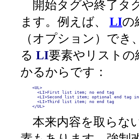
開始タグや終了タグ
ます。例えば、
LI
の
（オプション）でき
る
LI
要素やリストの
かるからです：
<UL>

  <LI>First list item; no end tag

  <LI>Second list item; optional end tag in
  <LI>Third list item; no end tag

</UL>
本来内容を取らない
素もあります。強制