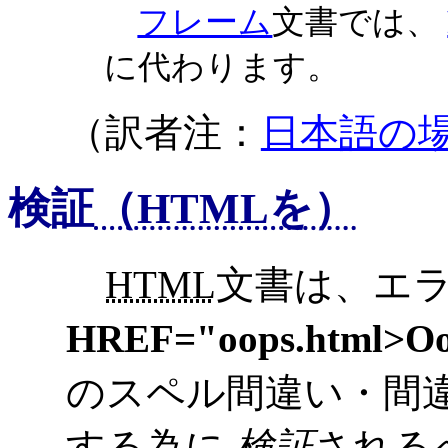
フレーム
文書では、
に代わります。
（訳者注：
日本語の
検証
（HTMLを）
HTML
文書は、エ
HREF="oops.html>Oo
のスペル間違い・間
する為に
検証
される