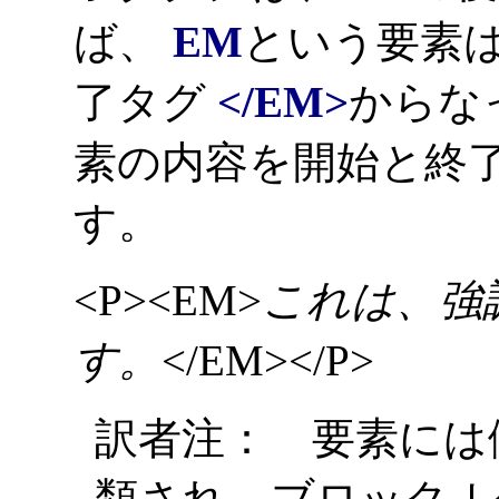
ば、
EM
という要素
了タグ
</EM>
からな
素の内容を開始と終
す。
<P><EM>
これは、強
す。
</EM></P>
訳者注： 要素には
類され、ブロック-