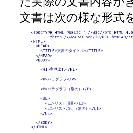
た実際の文書内容がきま
文書は次の様な形式
<!DOCTYPE HTML PUBLIC "-//W3C//DTD HTML 4.0
        "http://www.w3.org/TR/REC-html40/st
<HTML>

  <HEAD>

    <TITLE>文書のタイトル</TITLE>

  </HEAD>

  <BODY>

    <H1>主見出し</H1>

    <P>パラグラフ</P>

    <P>パラグラフ（別の）</P>

    <UL>

      <LI>リスト項目</LI>

      <LI>リスト項目（別の）</LI>

    </UL>

  </BODY>

</HTML>