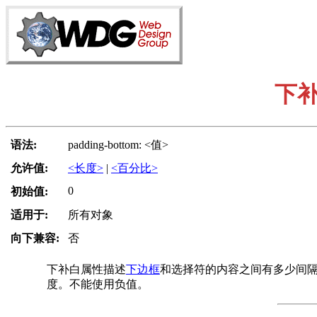
下
语法:
padding-bottom: <值>
允许值:
<长度>
|
<百分比>
0
初始值:
适用于:
所有对象
向下兼容:
否
下补白属性描述
下边框
和选择符的内容之间有多少间
度。不能使用负值。