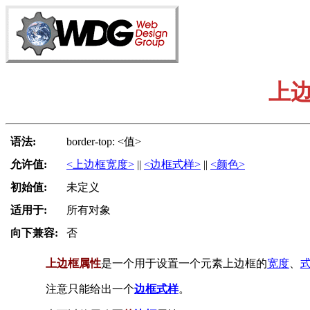
上
语法:
border-top: <值>
允许值:
<上边框宽度>
||
<边框式样>
||
<颜色>
初始值:
未定义
适用于:
所有对象
向下兼容:
否
上边框属性
是一个用于设置一个元素上边框的
宽度
、
注意只能给出一个
边框式样
。