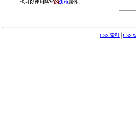
也可以使用略写
的
边框
属性。
CSS 索引
│
CSS