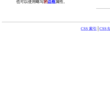
也可以使用略写
的
边框
属性。
CSS 索引
│
CSS