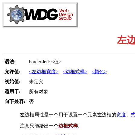
左
语法:
border-left: <值>
允许值:
<左边框宽度>
||
<边框式样>
||
<颜色>
初始值:
未定义
适用于:
所有对象
向下兼容:
否
左边框属性是一个用于设置一个元素左边框的
宽度
、
注意只能给出一个
边框式样
。