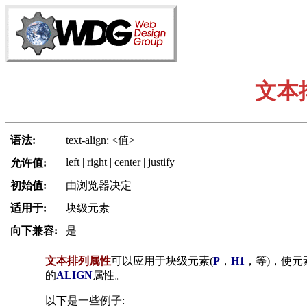
文本
语法:
text-align: <值>
left | right | center | justify
允许值:
初始值:
由浏览器决定
适用于:
块级元素
向下兼容:
是
文本排列属性
可以应用于块级元素(
P
，
H1
，等)，使元
的
ALIGN
属性。
以下是一些例子: