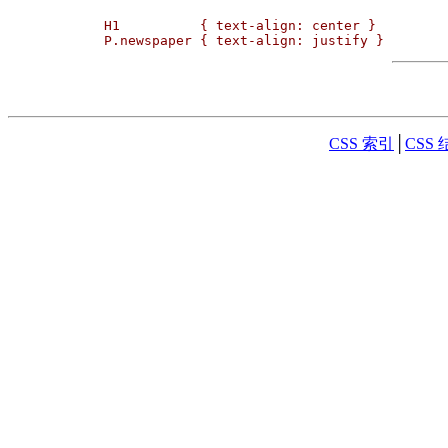
H1          { text-align: center }

P.newspaper { text-align: justify }
CSS 索引
│
CSS