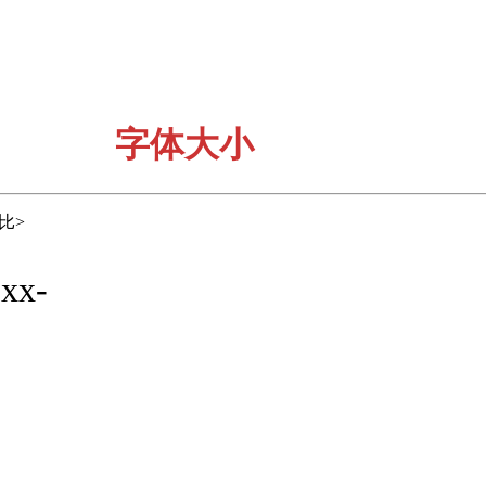
字体大小
分比>
xx-
|