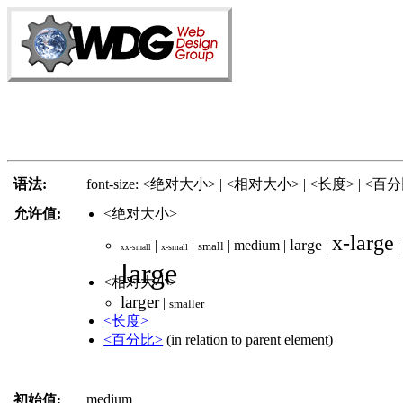
语法:
font-size: <绝对大小> | <相对大小> | <长度> | <百
允许值:
<绝对大小>
x-large
large
|
|
|
medium
|
|
small
x-small
xx-small
large
<相对大小>
larger
|
smaller
<长度>
<百分比>
(in relation to parent element)
medium
初始值: