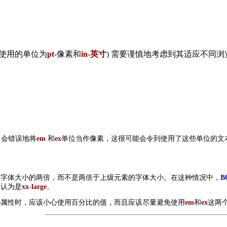
使用的单位为
pt
-像素和
in-英寸
) 需要谨慎地考虑到其适应不同
x 会错误地将
em
和
ex
单位当作像素，这很可能会令到使用了这些单位的文
像
省字体大小的两倍，而不是两倍于上级元素的字体大小。在这种情况中，
B
被认为是
xx-large
。
小
属性时，应该小心使用百分比的值，而且应该尽量避免使用
em
和
ex
这两