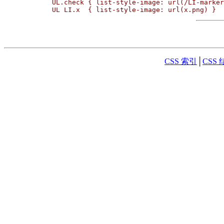
UL.check { list-style-image: url(/LI-marker
UL LI.x  { list-style-image: url(x.png) }
CSS 索引
│
CSS