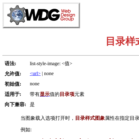
目录样
语法:
list-style-image: <值>
<url>
| none
允许值:
none
初始值:
适用于:
带有
显示
值的
目录项
元素
向下兼容:
是
当图象载入选项打开时，
目录样式图象
属性在指定目
例如: