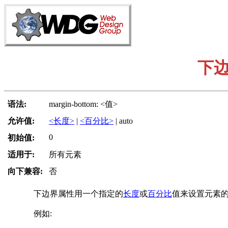
下
语法:
margin-bottom: <值>
允许值:
<长度>
|
<百分比>
| auto
0
初始值:
适用于:
所有元素
向下兼容:
否
下边界属性用一个指定的
长度
或
百分比
值来设置元素
例如: